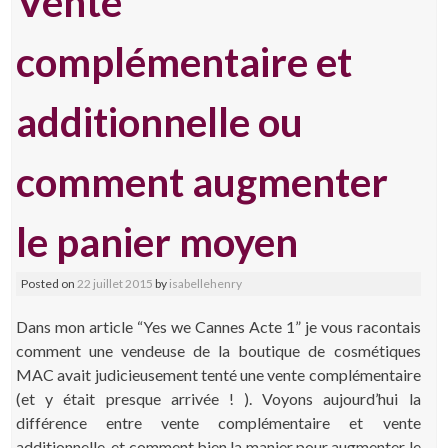
Vente
content
complémentaire et
additionnelle ou
comment augmenter
le panier moyen
Posted on
22 juillet 2015
by
isabellehenry
Dans mon article “Yes we Cannes Acte 1” je vous racontais
comment une vendeuse de la boutique de cosmétiques
MAC avait judicieusement tenté une vente complémentaire
(et y était presque arrivée ! ). Voyons aujourd’hui la
différence entre vente complémentaire et vente
additionnelle, et comment bien la manier pour augmenter le