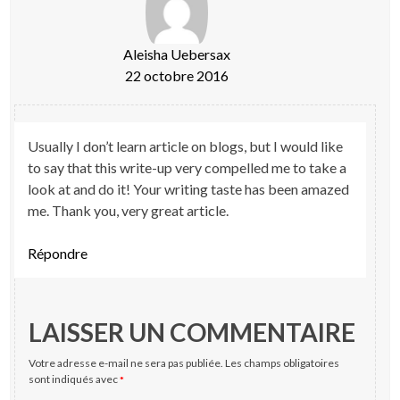
e
f
n
e
ê
n
t
ê
r
t
Aleisha Uebersax
e
r
)
e
22 octobre 2016
)
Usually I don’t learn article on blogs, but I would like
to say that this write-up very compelled me to take a
look at and do it! Your writing taste has been amazed
me. Thank you, very great article.
Répondre
LAISSER UN COMMENTAIRE
Votre adresse e-mail ne sera pas publiée.
Les champs obligatoires
sont indiqués avec
*