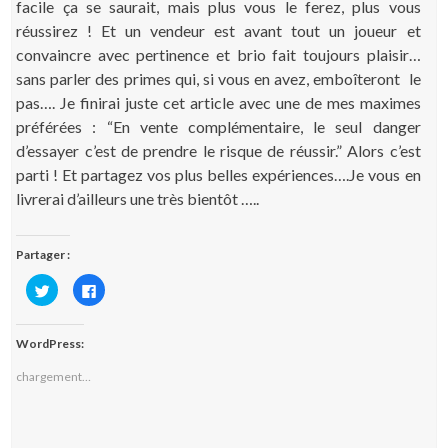
facile ça se saurait, mais plus vous le ferez, plus vous
réussirez ! Et un vendeur est avant tout un joueur et
convaincre avec pertinence et brio fait toujours plaisir…
sans parler des primes qui, si vous en avez, emboîteront le
pas…. Je finirai juste cet article avec une de mes maximes
préférées : “En vente complémentaire, le seul danger
d’essayer c’est de prendre le risque de réussir.” Alors c’est
parti ! Et partagez vos plus belles expériences….Je vous en
livrerai d’ailleurs une très bientôt …..
Partager :
C
C
l
l
i
i
q
q
u
u
WordPress:
e
e
z
z
p
p
chargement…
o
o
u
u
r
r
p
p
a
a
r
r