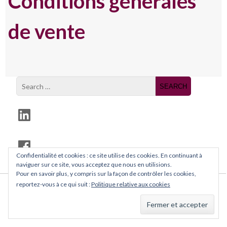
Conditions générales
content
de vente
LinkedIn
Facebook
Confidentialité et cookies : ce site utilise des cookies. En continuant à
naviguer sur ce site, vous acceptez que nous en utilisions.
Pour en savoir plus, y compris sur la façon de contrôler les cookies,
Conditions générales de vente
reportez-vous à ce qui suit :
Politique relative aux cookies
Pluto Theme by
Viaviwebtech