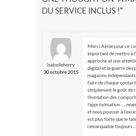
u
o
v
u
DU SERVICE INCLUS !
”
r
v
e
r
d
e
a
d
n
a
s
n
u
s
n
u
e
n
n
e
Merci Aimie pour ce com
o
n
u
o
important de mettre à 
v
u
e
v
approche et une attenti
l
e
isabellehenry
l
l
digital et la guerre des
e
l
30 octobre 2015
f
e
magasins indépendants et
e
f
n
e
faire de chaque contact c
ê
n
t
ê
simplement le goût de rev
r
t
e
r
l’évolution des comporte
)
e
)
l’approximation …. néan
et nous pousser à l’exce
est plus forte que le ta
remarquable toujours …