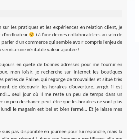
sur les pratiques et les expériences en relation client, je
er d’ordinateur
) à l’une de mes collaboratrices au sein de
parler d’un commerce qui semble avoir compris l’enjeu de
du service une véritable valeur ajoutée !
toujours en quête de bonnes adresses pour me fournir en
oux, mon loisir, je recherche sur Internet les boutiques
es perles de Paline, qui regorge de trouvailles et situé très
nt de découvrir les horaires d’ouverture…arrgh, il est
undi… seul jour où il me reste un peu de temps dans un
c un peu de chance peut-être que les horaires ne sont plus
 lundi le magasin est bel et bien fermé… Et je laisse mes
 suis pas disponible en journée pour lui répondre, mais la
e, elle me répond ! Avec une immense gentillesse elle me