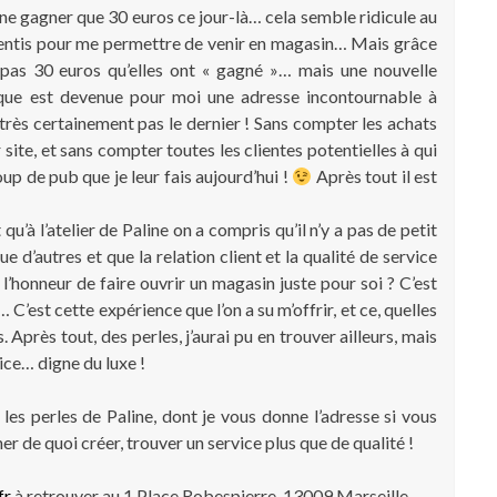
 ne gagner que 30 euros ce jour-là… cela semble ridicule au
sentis pour me permettre de venir en magasin… Mais grâce
t pas 30 euros qu’elles ont « gagné »… mais une nouvelle
tique est devenue pour moi une adresse incontournable à
 très certainement pas le dernier ! Sans compter les achats
 site, et sans compter toutes les clientes potentielles à qui
oup de pub que je leur fais aujourd’hui !
Après tout il est
 qu’à l’atelier de Paline on a compris qu’il n’y a pas de petit
e d’autres et que la relation client et la qualité de service
u l’honneur de faire ouvrir un magasin juste pour soi ? C’est
’est cette expérience que l’on a su m’offrir, et ce, quelles
 Après tout, des perles, j’aurai pu en trouver ailleurs, mais
vice… digne du luxe !
es perles de Paline, dont je vous donne l’adresse si vous
er de quoi créer, trouver un service plus que de qualité !
fr
à retrouver au 1 Place Robespierre, 13009 Marseille