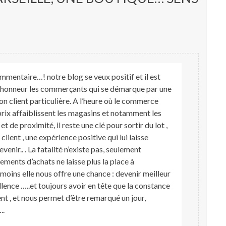
mentaire…! notre blog se veux positif et il est
l’honneur les commerçants qui se démarque par une
on client particulière. A l’heure où le commerce
 prix affaiblissent les magasins et notamment les
 de proximité, il reste une clé pour sortir du lot ,
lient , une expérience positive qui lui laisse
enir.. . La fatalité n’existe pas, seulement
ments d’achats ne laisse plus la place à
moins elle nous offre une chance : devenir meilleur
llence …..et toujours avoir en tête que la constance
lent , et nous permet d’être remarqué un jour,
..