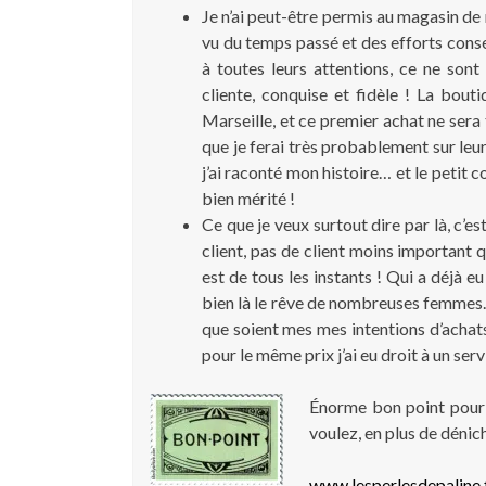
Je n’ai peut-être permis au magasin de
vu du temps passé et des efforts con
à toutes leurs attentions, ce ne son
cliente, conquise et fidèle ! La bou
Marseille, et ce premier achat ne sera
que je ferai très probablement sur leur
j’ai raconté mon histoire… et le petit c
bien mérité !
Ce que je veux surtout dire par là, c’est
client, pas de client moins important qu
est de tous les instants ! Qui a déjà e
bien là le rêve de nombreuses femmes… C
que soient mes mes intentions d’achats.
pour le même prix j’ai eu droit à un ser
Énorme bon point pour l
voulez, en plus de dénich
www.lesperlesdepaline.