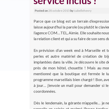
service inclus !
Posted on
28 octobre 2015
by
isabellehenry
Parce que ce blog est un terrain d’expression 
laisse aujourd’hui la parole (ou plutôt le clavi
l’agence COM…TEL, Aimie. Elle souhaite nous 
la relation client et qui a su faire de son sens 
En prévision d’un week end à Marseille et 
perles et autre matériel de création de bij
implantées dans la ville. Je découvre le site d
près de mon hôtel, chouette ! Mais au mome
mentionné que la boutique est fermée le l
programme marseillais bien chargé ! Bon, ave
à jour… j’envoie un mail pour demander si le
coordonnées.
Dès le lendemain, la gérante m’appelle… je ne
rappelle en soirée et malgré l’heure tardiv