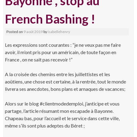
Bayonne , stop au
content
French Bashing !
Posted on
9 août 2019
by
isabellehenry
Les expressions sont courantes : “je ne veux pas me faire
avoir, il m’ont pris pour un américain, de toute façon en
France , on ne sait pas recevoir !”
A la croisée des chemins entre les juillettistes et les
aoûtiens, une chose est certaine, à la rentrée, tout le monde
livrera ses anecdotes, bons plans et arnaques de vacances;
Alors sur le blog #clientmodedemploi, j’anticipe et vous
partage, l’article résumant mon escapade à Bayonne.
Chapeau bas, pour l’accueil et le service dans cette ville,
même s’ils sont plus adeptes du Béret ;